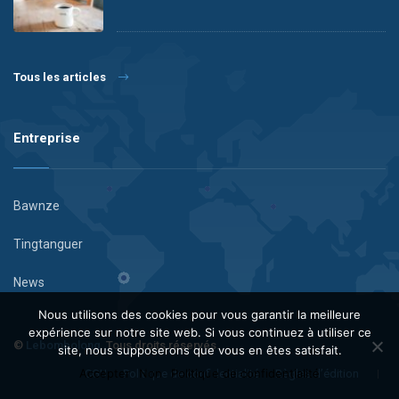
Tous les articles
Entreprise
Bawnze
Tingtanguer
News
Nous utilisons des cookies pour vous garantir la meilleure
expérience sur notre site web. Si vous continuez à utiliser ce
©
Lebombolong
. Tous droits réservés.
site, nous supposerons que vous en êtes satisfait.
Accepter
Non
Politique de confidentialité
CGU
Politique de confidentialité
Règles d’édition