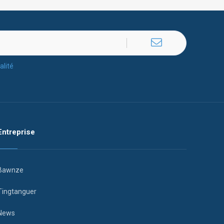
alité
Entreprise
Bawnze
Tingtanguer
News