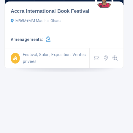
Accra International Book Festival
MR6M+MM Madina, Ghana
Aménagements:
Aménagements
Festival, Salon, Exposition, Ventes
Non-
Mini
Wi Fi
Télévision
fumeur
Bar
Gratuit
privées
Parking
Ascenseur
Climatisé
Rechercher
Réinitialiser les filtres