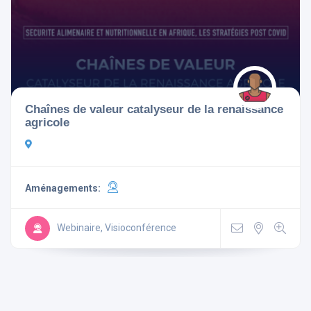
Aménagements
Chaînes de valeur catalyseur de la renaissance
agricole
Télévision
Non-fumeur
Mini Bar
Wi Fi Gratuit
Parking
Ascenseur
Aménagements:
Climatisé
Webinaire, Visioconférence
Rechercher