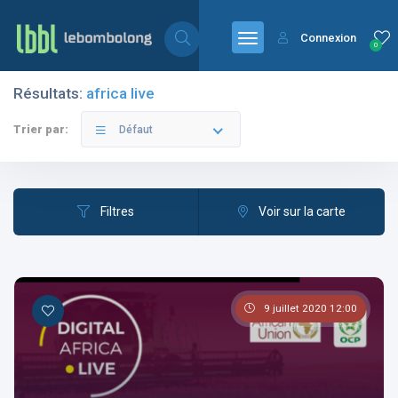
Connexion
0
Résultats:
africa live
Filtres
Catégories
Trier par:
Défaut
Filtres
Voir sur la carte
Les pays
9 juillet 2020 12:00
Les catégories