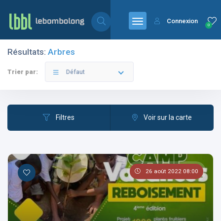
Connexion
0
Résultats:
Arbres
Filtres
Catégories
Trier par:
Défaut
Filtres
Voir sur la carte
Les pays
26 août 2022 08:00
Les catégories