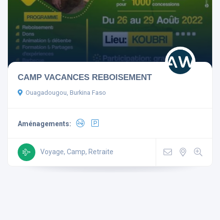
Aménagements
CAMP VACANCES REBOISEMENT
Télévision
Non-fumeur
Ouagadougou, Burkina Faso
Mini Bar
Wi Fi Gratuit
Aménagements:
Parking
Ascenseur
Climatisé
Voyage, Camp, Retraite
Rechercher