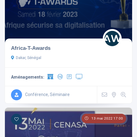
Aménagements
Africa-T-Awards
Télévision
Non-fumeur
Dakar, Sénégal
Mini Bar
Wi Fi Gratuit
Aménagements:
Parking
Ascenseur
Climatisé
Conférence, Séminaire
13 mai 2022 17:00
Rechercher