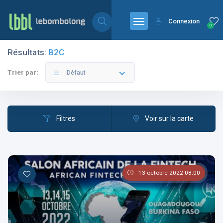
Connexion
0
Résultats:
B2C
Filtres
Catégories
Trier par:
Défaut
Filtres
Voir sur la carte
Les pays
13 octobre 2022 08:00
Les catégories