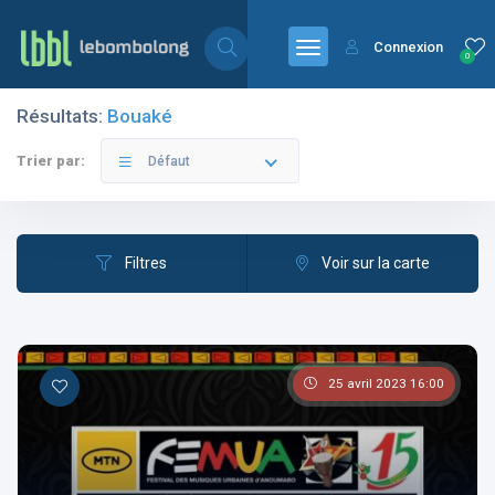
Connexion
0
Résultats:
Bouaké
Filtres
Catégories
Trier par:
Défaut
Filtres
Voir sur la carte
Les pays
25 avril 2023 16:00
Les catégories