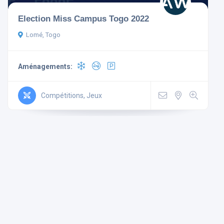
Election Miss Campus Togo 2022
Lomé, Togo
Aménagements:
Aménagements
Non-
Mini
Wi Fi
Compétitions, Jeux
Télévision
fumeur
Bar
Gratuit
Parking
Ascenseur
Climatisé
Rechercher
Réinitialiser les filtres