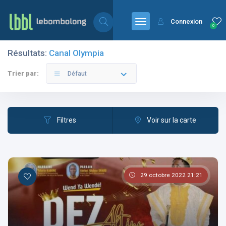
Connexion
0
Résultats:
Canal Olympia
Filtres
Catégories
Trier par:
Défaut
Filtres
Voir sur la carte
Les pays
29 octobre 2022 21:21
Les catégories