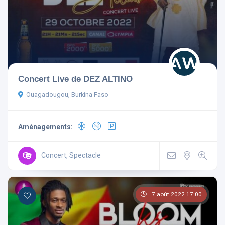
Aménagements
Concert Live de DEZ ALTINO
Télévision
Non-fumeur
Ouagadougou, Burkina Faso
Mini Bar
Wi Fi Gratuit
Aménagements:
Parking
Ascenseur
Climatisé
Concert, Spectacle
7 août 2022 17:00
Rechercher