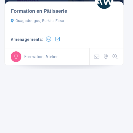
Formation en Pâtisserie
Ouagadougou, Burkina Faso
Aménagements:
Aménagements
Non-
Mini
Wi Fi
Formation, Atelier
Télévision
fumeur
Bar
Gratuit
Parking
Ascenseur
Climatisé
Rechercher
Réinitialiser les filtres