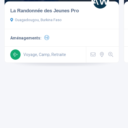
La Randonnée des Jeunes Pro
Ouagadougou, Burkina Faso
Aménagements:
Aménagements
Non-
Mini
Wi Fi
Voyage, Camp, Retraite
Télévision
fumeur
Bar
Gratuit
Parking
Ascenseur
Climatisé
Rechercher
Réinitialiser les filtres