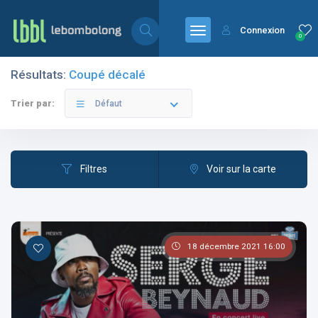
Connexion
0
Résultats:
Coupé décalé
Filtres
Catégories
Trier par:
Défaut
Filtres
Voir sur la carte
Les pays
18 décembre 2021 16:00
Les catégories