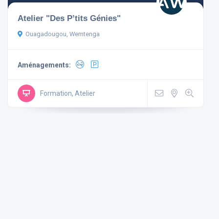
Atelier "Des P’tits Génies"
Ouagadougou, Wemtenga
Aménagements:
Aménagements
Non-
Mini
Wi Fi
Formation, Atelier
Télévision
fumeur
Bar
Gratuit
Parking
Ascenseur
Climatisé
Rechercher
Réinitialiser les filtres