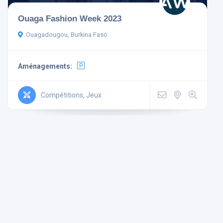
Ouaga Fashion Week 2023
Ouagadougou, Burkina Faso
Aménagements:
Aménagements
Non-
Mini
Wi Fi
Compétitions, Jeux
Télévision
fumeur
Bar
Gratuit
Parking
Ascenseur
Climatisé
Rechercher
Réinitialiser les filtres