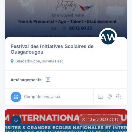
Aménagements
Festival des Initiatives Scolaires de
Ouagadougou
Télévision
Non-fumeur
Ouagadougou, Burkina Faso
Mini Bar
Wi Fi Gratuit
Parking
Ascenseur
Aménagements:
Climatisé
Compétitions, Jeux
Rechercher
12 mai 2023 09:30