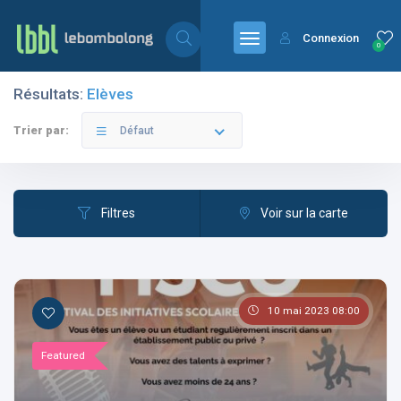
Connexion
0
Résultats:
Elèves
Filtres
Catégories
Trier par:
Défaut
Filtres
Voir sur la carte
Les pays
10 mai 2023 08:00
Les catégories
Featured