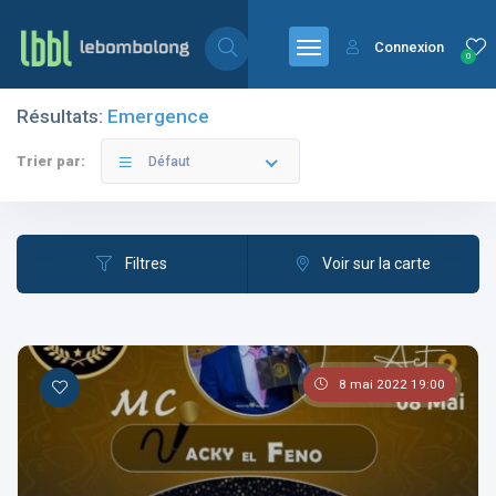
Connexion
0
Résultats:
Emergence
Filtres
Catégories
Trier par:
Défaut
Filtres
Voir sur la carte
Les pays
8 mai 2022 19:00
Les catégories