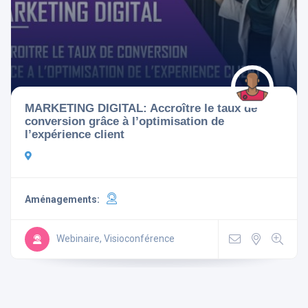
Aménagements
MARKETING DIGITAL: Accroître le taux de
conversion grâce à l’optimisation de
Télévision
Non-fumeur
l’expérience client
Mini Bar
Wi Fi Gratuit
Parking
Ascenseur
Aménagements:
Climatisé
Webinaire, Visioconférence
Rechercher