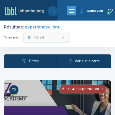
Connexion
0
Résultats:
experienceclient
Filtres
Catégories
Trier par:
Défaut
Filtres
Voir sur la carte
Les pays
19 décembre 2020 08:00
Les catégories