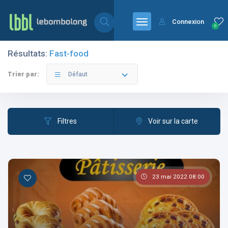
Connexion
0
Résultats:
Fast-food
Filtres
Catégories
Trier par:
Défaut
Filtres
Voir sur la carte
Les pays
23 mai 2022 08:00
Les catégories