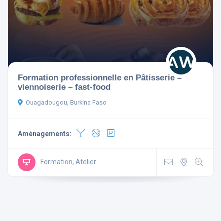
Aménagements
Formation professionnelle en Pâtisserie –
viennoiserie – fast-food
Télévision
Non-fumeur
Ouagadougou, Burkina Faso
Mini Bar
Wi Fi Gratuit
Parking
Ascenseur
Aménagements:
Climatisé
Formation, Atelier
Rechercher