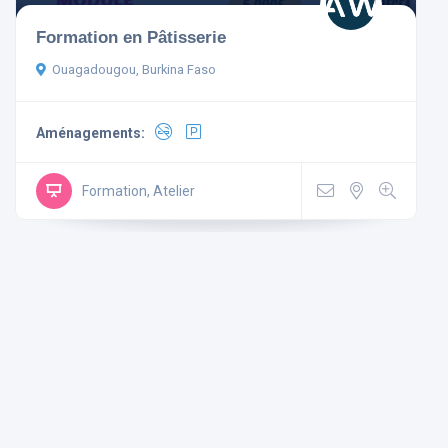
Formation en Pâtisserie
Ouagadougou, Burkina Faso
Aménagements:
Aménagements
Non-
Mini
Wi Fi
Formation, Atelier
Télévision
fumeur
Bar
Gratuit
Parking
Ascenseur
Climatisé
Rechercher
Réinitialiser les filtres