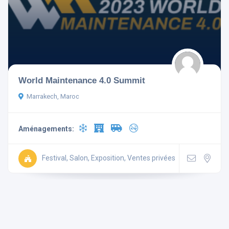
Aménagements
World Maintenance 4.0 Summit
Télévision
Non-fumeur
Marrakech, Maroc
Mini Bar
Wi Fi Gratuit
Aménagements:
Parking
Ascenseur
Climatisé
Festival, Salon, Exposition, Ventes privées
Rechercher