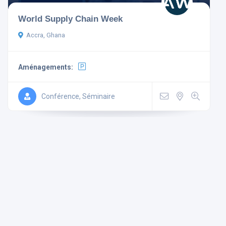
World Supply Chain Week
Accra, Ghana
Aménagements:
Aménagements
Non-
Mini
Wi Fi
Conférence, Séminaire
Télévision
fumeur
Bar
Gratuit
Parking
Ascenseur
Climatisé
Rechercher
Réinitialiser les filtres