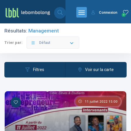
Connexion
0
Résultats:
Management
Filtres
Catégories
Trier par:
Défaut
Filtres
Voir sur la carte
Les pays
11 juillet 2022 15:00
Les catégories