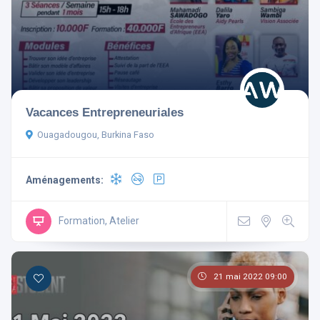
Aménagements
Vacances Entrepreneuriales
Télévision
Non-fumeur
Ouagadougou, Burkina Faso
Mini Bar
Wi Fi Gratuit
Aménagements:
Parking
Ascenseur
Climatisé
Formation, Atelier
21 mai 2022 09:00
Rechercher