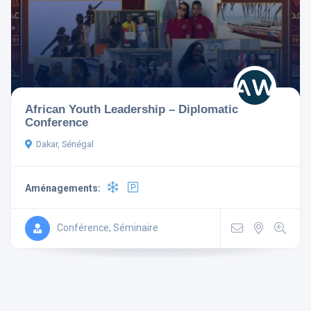
Aménagements
African Youth Leadership – Diplomatic
Conference
Télévision
Non-fumeur
Dakar, Sénégal
Mini Bar
Wi Fi Gratuit
Parking
Ascenseur
Aménagements:
Climatisé
Conférence, Séminaire
Rechercher