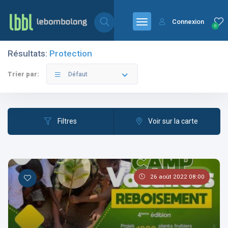
Connexion
0
Résultats:
Protection
Filtres
Catégories
Trier par:
Défaut
Filtres
Voir sur la carte
Les pays
26 août 2022 08:00
Les catégories