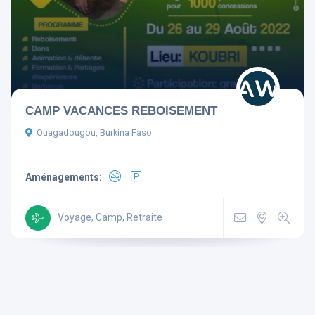
Aménagements
CAMP VACANCES REBOISEMENT
Télévision
Non-fumeur
Ouagadougou, Burkina Faso
Mini Bar
Wi Fi Gratuit
Aménagements:
Parking
Ascenseur
Climatisé
Voyage, Camp, Retraite
Rechercher