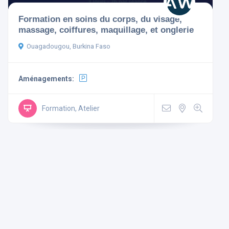
Formation en soins du corps, du visage,
massage, coiffures, maquillage, et onglerie
Ouagadougou, Burkina Faso
Aménagements
Aménagements:
Non-
Mini
Wi Fi
Télévision
fumeur
Bar
Gratuit
Formation, Atelier
Parking
Ascenseur
Climatisé
Rechercher
Réinitialiser les filtres