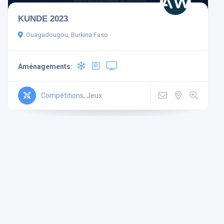
KUNDE 2023
Ouagadougou, Burkina Faso
Aménagements:
Aménagements
Non-
Mini
Wi Fi
Compétitions, Jeux
Télévision
fumeur
Bar
Gratuit
Parking
Ascenseur
Climatisé
Rechercher
Réinitialiser les filtres